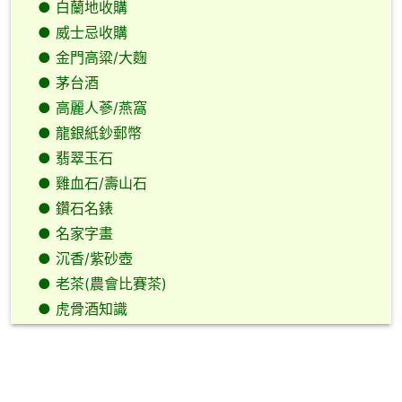
● 白蘭地收購
● 威士忌收購
● 金門高粱/大麴
● 茅台酒
● 高麗人蔘/燕窩
● 龍銀紙鈔郵幣
● 翡翠玉石
● 雞血石/壽山石
● 鑽石名錶
● 名家字畫
● 沉香/紫砂壺
● 老茶(農會比賽茶)
● 虎骨酒知識