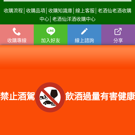
收購流程
│
收購品項
│
收購知識庫
│
線上客服│
老酒仙老酒收購
中心
│
老酒仙洋酒收購中心
台南服務專線：
0974-306-620
| 門市電話：
(06) 3038-
389
收購專線
加入好友
線上諮詢
分享
台南門市地址：台南市永康區中華路676-3號
服務範圍：台南市中西區收購、台南市東區收購、台南市南區收購、台南市北區
收購、安平區收購、安南區收購、永康區收購、歸仁區收購、新化區收購、左鎮
區收購、玉井區收購、楠西區收購、南化區收購、仁德區收購、關廟區收購、龍
崎區收購、官田區收購、麻豆區收購、佳里區收購、西港區收購、七股區收購、
將軍區收購、學甲區收購、北門區收購、新營區收購、後壁區收購、白河區收
購、東山區收購、六甲區收購、下營區收購、柳營區收購、鹽水區收購、善化區
禁止酒駕
飲酒過量有害健康
收購、大內區收購、山上區收購、新市區收購、安定區收購